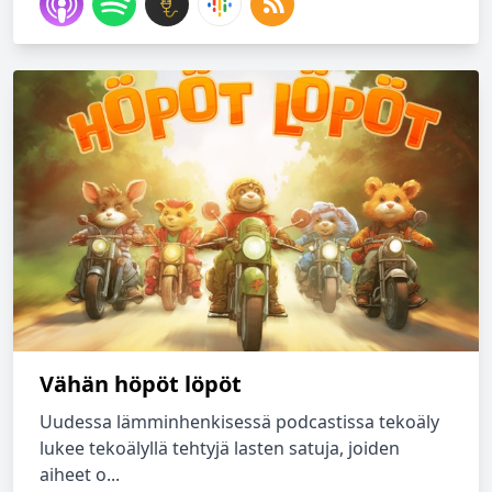
Vähän höpöt löpöt
Uudessa lämminhenkisessä podcastissa tekoäly
lukee tekoälyllä tehtyjä lasten satuja, joiden
aiheet o...