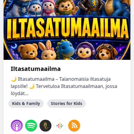
Iltasatumaailma
🌙 Iltasatumaailma – Taianomaisia iltasatuja
lapsille! 🌙 Tervetuloa Iltasatumaailmaan, jossa
löydät...
Kids & Family
Stories for Kids