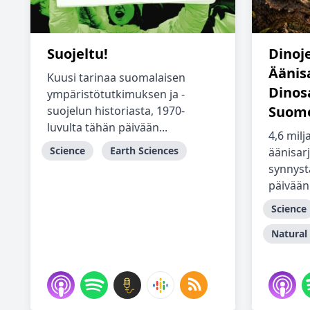
Suojeltu!
Dinoj
Äänisa
Kuusi tarinaa suomalaisen
Dinos
ympäristötutkimuksen ja -
Suome
suojelun historiasta, 1970-
luvulta tähän päivään...
4,6 mil
Science
Earth Sciences
äänisar
synnystä
päivään j
Science
Natural