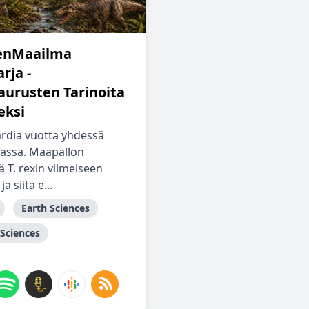
enMaailma
rja -
aurusten Tarinoita
ksi
jardia vuotta yhdessä
jassa. Maapallon
 T. rexin viimeiseen
a siitä e...
Earth Sciences
 Sciences