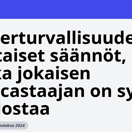
erturvallisuud
taiset säännöt,
ka jokaisen
castaajan on s
dostaa
joulukuu 2024