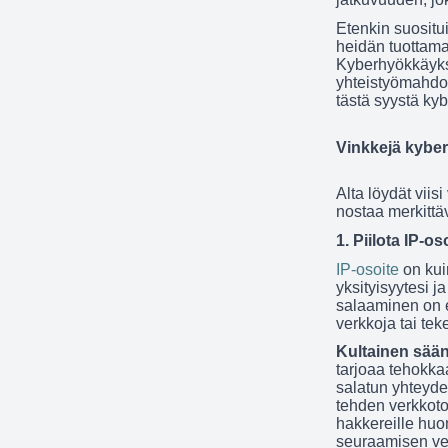
Etenkin suositu
heidän tuottama
Kyberhyökkäyks
yhteistyömahdol
tästä syystä ky
Vinkkejä kybe
Alta löydät viis
nostaa merkittäv
1. Piilota IP-o
IP-osoite
on kui
yksityisyytesi ja
salaaminen on er
verkkoja tai tek
Kultainen sää
tarjoaa tehokka
salatun yhteyden 
tehden verkkoto
hakkereille huo
seuraamisen ve