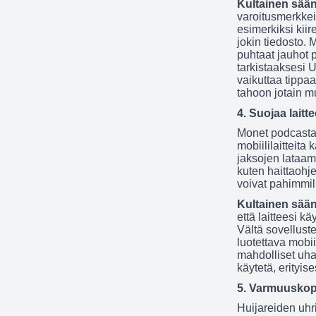
Kultainen sää
varoitusmerkkeih
esimerkiksi kiir
jokin tiedosto. 
puhtaat jauhot p
tarkistaaksesi 
vaikuttaa tippaa
tahoon jotain m
4. Suojaa laitt
Monet podcastaa
mobiililaitteita
jaksojen lataami
kuten haittaohje
voivat pahimmil
Kultainen sää
että laitteesi k
Vältä sovelluste
luotettava mobi
mahdolliset uhat
käytetä, erityises
5. Varmuuskopi
Huijareiden uhr