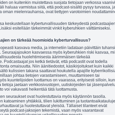
iden on kuitenkin muistettava suojata tietojaan verkossa vaanivi
äli haluaa varmistua siitä, että podcast-sisältö pysyy turvassa, j
la oman mielenrauhansa, ovat tiettyjen varotoimien noudattami
ssa keskustellaan kyberturvallisuuden tärkeydestä podcastaajie
isäksi esitellään tärkeimmät vinkit kyberuhkien välttämiseksi.
ajien on tärkeää huomioida kyberturvallisuus?
opeasti kasvava media, ja internetiin ladataan päivittäin tuhans
a. Seuraajajoukon kasvaessa myös kyberuhkien riski kasvaa, m
allisuudesta huolehtimisesta äärimmäisen tärkeää
le. Podcastaajat jos ketkä tietävät, että podcastit ovat todella
onta omaisuutta. Niin äänitiedostot, käsikirjoitukset kuin kaikki
ältö kulissien takana saattavat houkutella apajille kyberrikollisi
illaan johtaa tietojen varastamiseen, muuttamiseen tai
s kuuntelijoiden luottamus on vaarassa, erityisesti silloin, kun
 tietoja jaetaan verkkosivustojen, uutiskirjeiden tai jäsenpalvel
to voi vakavasti heikentää tätä luottamusta.
n seuraukset ovat huolestuttavia myös käytännön tasolla.
n katoaminen yhtäkkiä, tilien lukittuminen ja tuotantoaikatauluj
urhauttavat ja huolestuttavat yleisöä. Tällaiset tilanteet eivät
eytä podcast-jaksojen tekemistä, vaan myös vaarantavat
ka on kuuntelijakunnan uskollisuuden perusta.