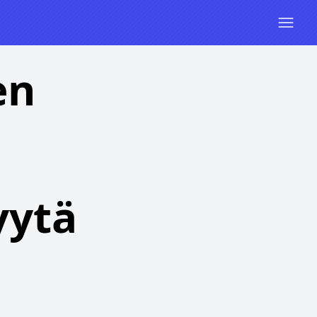
en
yytä