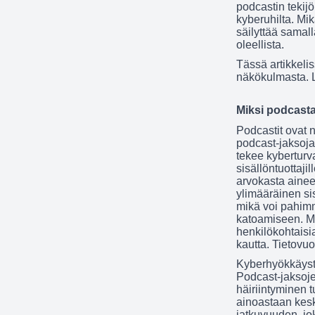
podcastin tekijö
kyberuhilta. Mik
säilyttää samal
oleellista.
Tässä artikkeli
näkökulmasta. L
Miksi podcasta
Podcastit ovat n
podcast-jaksoj
tekee kyberturv
sisällöntuottajil
arvokasta aineet
ylimääräinen sis
mikä voi pahimm
katoamiseen. Myö
henkilökohtaisia
kautta. Tietovuo
Kyberhyökkäyste
Podcast-jaksoje
häiriintyminen t
ainoastaan kesk
jatkuvuuden, jo