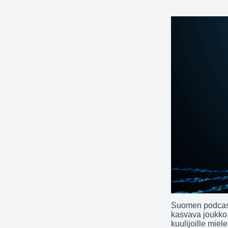
Suomen podcast
kasvava joukko s
kuulijoille miel