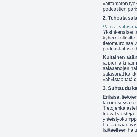
välttämätön työk
podcastien pari
2. Tehosta sal
Vahvat salasan
Yksinkertaiset t
kyberrikollisil
tietomurroissa v
podcast-alustoih
Kultainen sää
ja pieniä kirjai
salasanojen hall
salasanat kaikki
vahvistaa tätä 
3. Suhtaudu ka
Erilaiset tietoj
tai nousussa ole
Tietojenkalastel
luovat viestejä, 
yhteistyökumppa
huijaamaan vast
laitteelleen hait