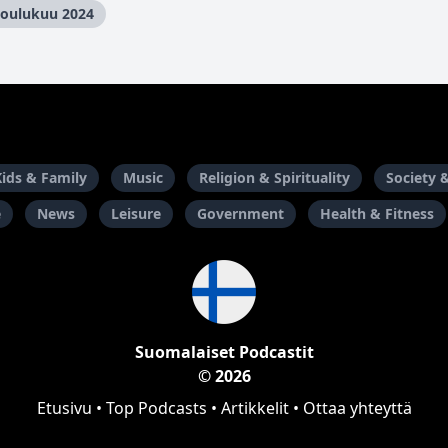
 joulukuu 2024
Kids & Family
Music
Religion & Spirituality
Society 
e
News
Leisure
Government
Health & Fitness
Suomalaiset Podcastit
© 2026
Etusivu
•
Top Podcasts
•
Artikkelit
•
Ottaa yhteyttä