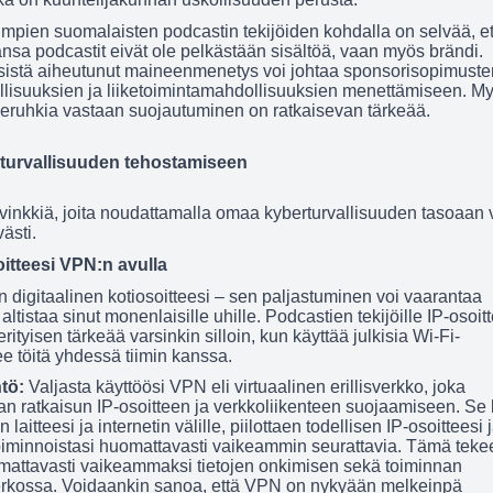
impien suomalaisten podcastin tekijöiden kohdalla on selvää, et
nsa podcastit eivät ole pelkästään sisältöä, vaan myös brändi.
istä aiheutunut maineenmenetys voi johtaa sponsorisopimuste
lisuuksien ja liiketoimintamahdollisuuksien menettämiseen. M
beruhkia vastaan suojautuminen on ratkaisevan tärkeää.
rturvallisuuden tehostamiseen
i vinkkiä, joita noudattamalla omaa kyberturvallisuuden tasoaan 
ästi.
soitteesi VPN:n avulla
n digitaalinen kotiosoitteesi – sen paljastuminen voi vaarantaa
 altistaa sinut monenlaisille uhille. Podcastien tekijöille IP-osoit
ityisen tärkeää varsinkin silloin, kun käyttää julkisia Wi-Fi-
ee töitä yhdessä tiimin kanssa.
ntö:
Valjasta käyttöösi VPN eli virtuaalinen erillisverkko, joka
an ratkaisun IP-osoitteen ja verkkoliikenteen suojaamiseen. Se 
laitteesi ja internetin välille, piilottaen todellisen IP-osoitteesi 
iminnoistasi huomattavasti vaikeammin seurattavia. Tämä teke
mattavasti vaikeammaksi tietojen onkimisen sekä toiminnan
rkossa. Voidaankin sanoa, että VPN on nykyään melkeinpä