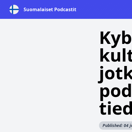
Suomalaiset Podcastit
Kyb
kul
jot
pod
tie
Published: 04 