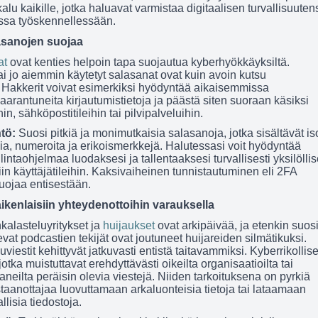
alu kaikille, jotka haluavat varmistaa digitaalisen turvallisuuten
ssa työskennellessään.
asanojen suojaa
at
ovat kenties helpoin tapa suojautua kyberhyökkäyksiltä.
ai jo aiemmin käytetyt salasanat ovat kuin avoin kutsu
le. Hakkerit voivat esimerkiksi hyödyntää aikaisemmissa
aarantuneita kirjautumistietoja ja päästä siten suoraan käsiksi
in, sähköpostitileihin tai pilvipalveluihin.
ntö:
Suosi pitkiä ja monimutkaisia salasanoja, jotka sisältävät is
mia, numeroita ja erikoismerkkejä. Halutessasi voit hyödyntää
intaohjelmaa luodaksesi ja tallentaaksesi turvallisesti yksilöllis
in käyttäjätileihin. Kaksivaiheinen tunnistautuminen eli 2FA
suojaa entisestään.
ikenlaisiin yhteydenottoihin varauksella
enkalasteluyritykset ja
huijaukset
ovat arkipäivää, ja etenkin suosi
vat podcastien tekijät ovat joutuneet huijareiden silmätikuksi.
uviestit kehittyvät jatkuvasti entistä taitavammiksi. Kyberrikollise
jotka muistuttavat erehdyttävästi oikeilta organisaatioilta tai
neilta peräisin olevia viestejä. Niiden tarkoituksena on pyrkiä
aanottajaa luovuttamaan arkaluonteisia tietoja tai lataamaan
allisia tiedostoja.