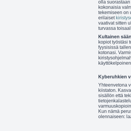
olla suorastaan
kokonaisia valmi
tekemiseen on u
erilaiset
kirist
vaativat sitten 
turvassa toisaall
Kultainen sää
kopiot työstäsi 
fyysisissä talle
kotonasi. Varmis
kiristysohjelma
käyttökelpoinen 
Kyberuhkien va
Yhteenvetona vo
kiistaton. Kasv
sisällön että t
tietojenkalaste
varmuuskopiointi
Kun nämä perusa
olennaiseen: la