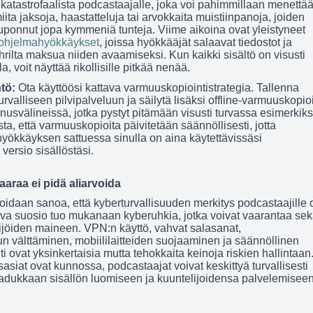
 katastrofaalista podcastaajalle, joka voi pahimmillaan menettä
ita jaksoja, haastatteluja tai arvokkaita muistiinpanoja, joiden
ponnut jopa kymmeniä tunteja. Viime aikoina ovat yleistyneet
ysohjelmahyökkäykset
, joissa hyökkääjät salaavat tiedostot ja
uhrilta maksua niiden avaamiseksi. Kun kaikki sisältö on visusti
a, voit näyttää rikollisille pitkää nenää.
ntö:
Ota käyttöösi kattava varmuuskopiointistrategia. Tallenna
turvalliseen pilvipalveluun ja säilytä lisäksi offline-varmuuskopio
nnusvälineissä, jotka pystyt pitämään visusti turvassa esimerkiks
ta, että varmuuskopioita päivitetään säännöllisesti, jotta
hyökkäyksen sattuessa sinulla on aina käytettävissäsi
versio sisällöstäsi.
araa ei pidä aliarvoida
idaan sanoa, että kyberturvallisuuden merkitys podcastaajille 
ava suosio tuo mukanaan kyberuhkia, jotka voivat vaarantaa se
ekijöiden maineen. VPN:n käyttö, vahvat salasanat,
lun välttäminen, mobiililaitteiden suojaaminen ja säännöllinen
 ovat yksinkertaisia mutta tehokkaita keinoja riskien hallintaan
siat ovat kunnossa, podcastaajat voivat keskittyä turvallisesti
adukkaan sisällön luomiseen ja kuuntelijoidensa palvelemiseen