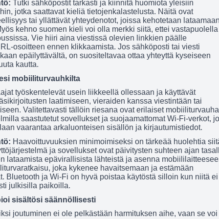
ntö:
Tutki sähköpostit tarkasti ja kiinnitä huomiota yleisiin
in, jotka saattavat kieliä tietojenkalastelusta. Näitä ovat
eellisyys tai yllättävät yhteydenotot, joissa kehotetaan lataamaa
Myös kehno suomen kieli voi olla merkki siitä, ettei vastapuolella
ussissa. Vie hiiri aina viestissä olevien linkkien päälle
URL-osoitteen ennen klikkaamista. Jos sähköposti tai viesti
kaan epäilyttävältä, on suositeltavaa ottaa yhteyttä kyseiseen
uuta kautta.
eesi mobiiliturvauhkilta
jat työskentelevät usein liikkeellä ollessaan ja käyttävät
 käsikirjoitusten laatimiseen, vieraiden kanssa viestintään tai
seen. Valitettavasti tällöin riesana ovat erilaiset mobiiliturvauha
lmilla saastutetut sovellukset ja suojaamattomat Wi-Fi-verkot, j
laan vaarantaa arkaluonteisen sisällön ja kirjautumistiedot.
ntö:
Haavoittuvuuksien minimoimiseksi on tärkeää huolehtia siit
äyttöjärjestelmä ja sovellukset ovat päivitysten suhteen ajan tasal
n lataamista epävirallisista lähteistä ja asenna mobiililaitteesee
iliturvaratkaisu, joka kykenee havaitsemaan ja estämään
. Bluetooth ja Wi-Fi on hyvä poistaa käytöstä silloin kun niitä ei
ti julkisilla paikoilla.
oi sisältösi säännöllisesti
iksi joutuminen ei ole pelkästään harmituksen aihe, vaan se voi