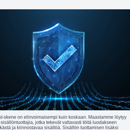
-skene on elinvoimaisempi kuin koskaan. Maastamme löytyy
isällöntuottajia, jotka tekevät valtavasti töitä luodakseen
ekästä ja kiinnostavaa sisältöä. Sisällön tuottamisen lisäksi