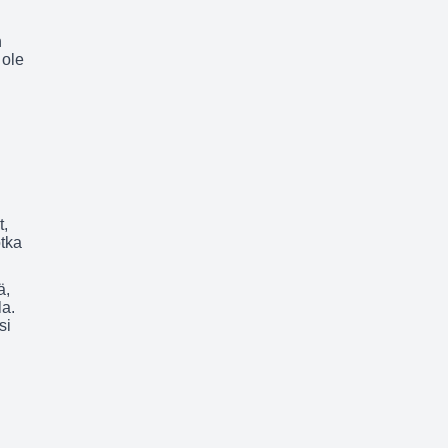
n
 ole
t,
otka
ä,
la.
si