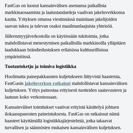
FastGas on luonut kansainvälisen asemansa paikallista 
markkinaosaamista ja laatustandardeja vaalivan jakeluverkkonsa 
kautta. Yrityksen omassa viestinnässä mainitaan jakelijoiden 
saavan tukea ja tulevan osaksi maailmanlaajuista yhteisöä.
Jälleenmyyjäverkostolla on käytössään tukitoimia, jotka 
mahdollistavat menestymisen paikallisilla markkinoilla ylläpitäen 
laadukkaan brändiedustuksen erilaisissa kulttuurillisissa 
ympäristöissä. 
Tuotantoketju ja toimiva logistiikka
Huolimatta painepakkausten kuljetukseen liittyvistä haasteista, 
FastGasin 
jakeluverkon ratkaisut
 mahdollistavat kansainvälisen 
kuljetuksen. Yritys painostaa erityisesti tuotteiden saatavuuteen ja 
laatuun koko verkostossaan.
Kansainväliset toimitukset vaativat erityistä käsittelyä johtuen 
ilokaasupanosten paineistuksesta. FastGas on ratkaissut nämä 
haasteet käyttämällä logistiikkajärjestelmiä, jotka takaavat 
turvallisen ja säännösten mukaisen kansainvälisen kuljetuksen.