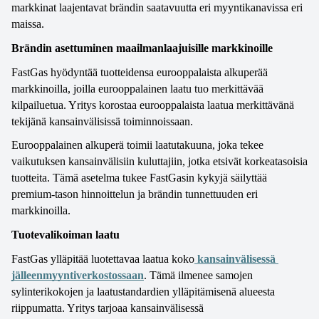
markkinat laajentavat brändin saatavuutta eri myyntikanavissa eri 
maissa. 
Brändin asettuminen maailmanlaajuisille markkinoille
FastGas hyödyntää tuotteidensa eurooppalaista alkuperää 
markkinoilla, joilla eurooppalainen laatu tuo merkittävää 
kilpailuetua. Yritys korostaa eurooppalaista laatua merkittävänä 
tekijänä kansainvälisissä toiminnoissaan. 
Eurooppalainen alkuperä toimii laatutakuuna, joka tekee 
vaikutuksen kansainvälisiin kuluttajiin, jotka etsivät korkeatasoisia 
tuotteita. Tämä asetelma tukee FastGasin kykyjä säilyttää 
premium-tason hinnoittelun ja brändin tunnettuuden eri 
markkinoilla. 
Tuotevalikoiman laatu
FastGas ylläpitää luotettavaa laatua koko
 kansainvälisessä 
jälleenmyyntiverkostossaan
. Tämä ilmenee samojen 
sylinterikokojen ja laatustandardien ylläpitämisenä alueesta 
riippumatta. Yritys tarjoaa kansainvälisessä 