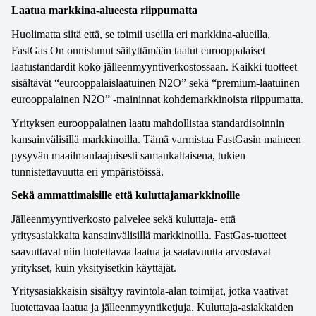
Laatua markkina-alueesta riippumatta
Huolimatta siitä että, se toimii useilla eri markkina-alueilla, 
FastGas On onnistunut säilyttämään taatut eurooppalaiset 
laatustandardit koko jälleenmyyntiverkostossaan. Kaikki tuotteet 
sisältävät “eurooppalaislaatuinen N2O” sekä “premium-laatuinen 
eurooppalainen N2O” -maininnat kohdemarkkinoista riippumatta.
Yrityksen eurooppalainen laatu mahdollistaa standardisoinnin 
kansainvälisillä markkinoilla. Tämä varmistaa FastGasin maineen 
pysyvän maailmanlaajuisesti samankaltaisena, tukien 
tunnistettavuutta eri ympäristöissä. 
Sekä ammattimaisille että kuluttajamarkkinoille
Jälleenmyyntiverkosto palvelee sekä kuluttaja- että 
yritysasiakkaita kansainvälisillä markkinoilla. FastGas-tuotteet 
saavuttavat niin luotettavaa laatua ja saatavuutta arvostavat 
yritykset, kuin yksityisetkin käyttäjät. 
Yritysasiakkaisin sisältyy ravintola-alan toimijat, jotka vaativat 
luotettavaa laatua ja jälleenmyyntiketjuja. Kuluttaja-asiakkaiden 