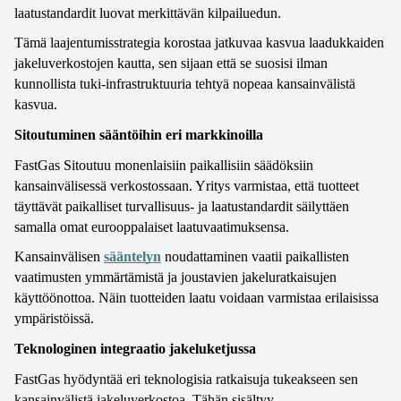
laatustandardit luovat merkittävän kilpailuedun.
Tämä laajentumisstrategia korostaa jatkuvaa kasvua laadukkaiden 
jakeluverkostojen kautta, sen sijaan että se suosisi ilman 
kunnollista tuki-infrastruktuuria tehtyä nopeaa kansainvälistä 
kasvua.
Sitoutuminen sääntöihin eri markkinoilla
FastGas Sitoutuu monenlaisiin paikallisiin säädöksiin 
kansainvälisessä verkostossaan. Yritys varmistaa, että tuotteet 
täyttävät paikalliset turvallisuus- ja laatustandardit säilyttäen 
samalla omat eurooppalaiset laatuvaatimuksensa.
Kansainvälisen 
sääntelyn
 noudattaminen vaatii paikallisten 
vaatimusten ymmärtämistä ja joustavien jakeluratkaisujen 
käyttöönottoa. Näin tuotteiden laatu voidaan varmistaa erilaisissa 
ympäristöissä. 
Teknologinen integraatio jakeluketjussa
FastGas hyödyntää eri teknologisia ratkaisuja tukeakseen sen 
kansainvälistä jakeluverkostoa. Tähän sisältyy 