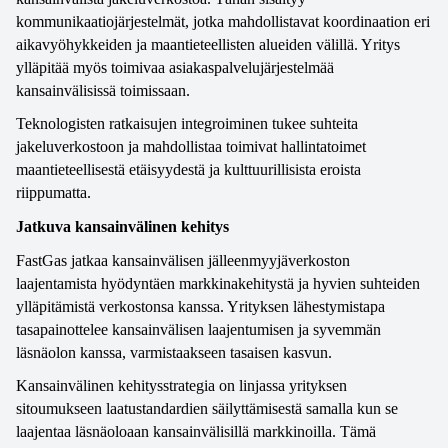
kommunikaatiojärjestelmät, jotka mahdollistavat koordinaation eri 
aikavyöhykkeiden ja maantieteellisten alueiden välillä. Yritys 
ylläpitää myös toimivaa asiakaspalvelujärjestelmää 
kansainvälisissä toimissaan. 
Teknologisten ratkaisujen integroiminen tukee suhteita 
jakeluverkostoon ja mahdollistaa toimivat hallintatoimet 
maantieteellisestä etäisyydestä ja kulttuurillisista eroista 
riippumatta.
Jatkuva kansainvälinen kehitys
FastGas jatkaa kansainvälisen jälleenmyyjäverkoston 
laajentamista hyödyntäen markkinakehitystä ja hyvien suhteiden 
ylläpitämistä verkostonsa kanssa. Yrityksen lähestymistapa 
tasapainottelee kansainvälisen laajentumisen ja syvemmän 
läsnäolon kanssa, varmistaakseen tasaisen kasvun. 
Kansainvälinen kehitysstrategia on linjassa yrityksen 
sitoumukseen laatustandardien säilyttämisestä samalla kun se 
laajentaa läsnäoloaan kansainvälisillä markkinoilla. Tämä 