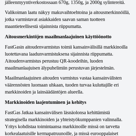
jälleenmyyntiverkostossaan 670g, 1350g, ja 2000g sylintereitä.
Valikoiman laatu näkyy makuvaihtoehtoina ja aitousmerkinnöillä, 
jotka varmistavat asiakkaiden saavan saman tuotteen 
maantieteellisestä sijainnista riippumatta.
Aitousmerkintöjen maailmanlaajuinen käyttöönotto 
FastGasin aitoudenvarmistus toimii kansainvälisillä markkinoilla 
luotettavana laadunvarmistuksena sijainnista riippumatta. 
Aitoudenvarmistus perustuu QR-koodeihin, luoden 
maailmanlaajuisen älypuhelimiin perustuvan järjestelmän. 
Maailmanlaajuinen aitouden varmistus vastaa kansainvälisten 
väärennösten luomaan uhkaan, tuoden turvaa kuluttajille eri 
markkinoiden ja lainsäädäntöjen alueella. 
Markkinoiden laajentuminen ja kehitys
FastGas Jatkaa kansainvälisen läsnäolonsa kehittämistä 
strategisella markkinoiden ja yhteistyökumppanien valinnalla. 
Yritys kohdistaa toimintaansa markkinoille missä on tarvetta 
korkealaatuisille kermapatruunoille, ja missä eurooppalaiset 