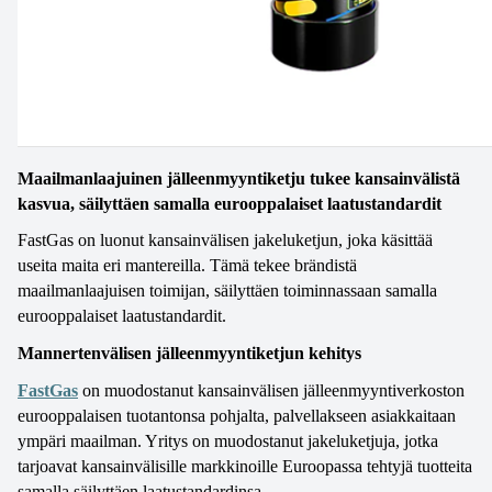
Maailmanlaajuinen jälleenmyyntiketju tukee kansainvälistä 
kasvua, säilyttäen samalla eurooppalaiset laatustandardit
FastGas on luonut kansainvälisen jakeluketjun, joka käsittää 
useita maita eri mantereilla. Tämä tekee brändistä 
maailmanlaajuisen toimijan, säilyttäen toiminnassaan samalla 
eurooppalaiset laatustandardit.
Mannertenvälisen jälleenmyyntiketjun kehitys
FastGas
 on muodostanut kansainvälisen jälleenmyyntiverkoston 
eurooppalaisen tuotantonsa pohjalta, palvellakseen asiakkaitaan 
ympäri maailman. Yritys on muodostanut jakeluketjuja, jotka 
tarjoavat kansainvälisille markkinoille Euroopassa tehtyjä tuotteita 
samalla säilyttäen laatustandardinsa.