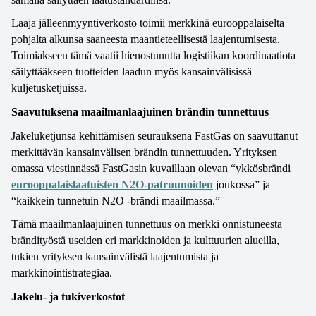
Laaja jälleenmyyntiverkosto toimii merkkinä eurooppalaiselta 
pohjalta alkunsa saaneesta maantieteellisestä laajentumisesta. 
Toimiakseen tämä vaatii hienostunutta logistiikan koordinaatiota 
säilyttääkseen tuotteiden laadun myös kansainvälisissä 
kuljetusketjuissa. 
Saavutuksena maailmanlaajuinen brändin tunnettuus
Jakeluketjunsa kehittämisen seurauksena FastGas on saavuttanut 
merkittävän kansainvälisen brändin tunnettuuden. Yrityksen 
omassa viestinnässä FastGasin kuvaillaan olevan “ykkösbrändi 
eurooppalaislaatuisten N2O-patruunoiden
 joukossa” ja 
“kaikkein tunnetuin N2O -brändi maailmassa.” 
Tämä maailmanlaajuinen tunnettuus on merkki onnistuneesta 
brändityöstä useiden eri markkinoiden ja kulttuurien alueilla, 
tukien yrityksen kansainvälistä laajentumista ja 
markkinointistrategiaa.
Jakelu- ja tukiverkostot