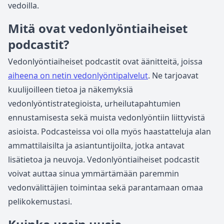
vedoilla.
Mitä ovat vedonlyöntiaiheiset
podcastit?
Vedonlyöntiaiheiset podcastit ovat äänitteitä, joissa
aiheena on netin vedonlyöntipalvelut
. Ne tarjoavat
kuulijoilleen tietoa ja näkemyksiä
vedonlyöntistrategioista, urheilutapahtumien
ennustamisesta sekä muista vedonlyöntiin liittyvistä
asioista. Podcasteissa voi olla myös haastatteluja alan
ammattilaisilta ja asiantuntijoilta, jotka antavat
lisätietoa ja neuvoja. Vedonlyöntiaiheiset podcastit
voivat auttaa sinua ymmärtämään paremmin
vedonvälittäjien toimintaa sekä parantamaan omaa
pelikokemustasi.