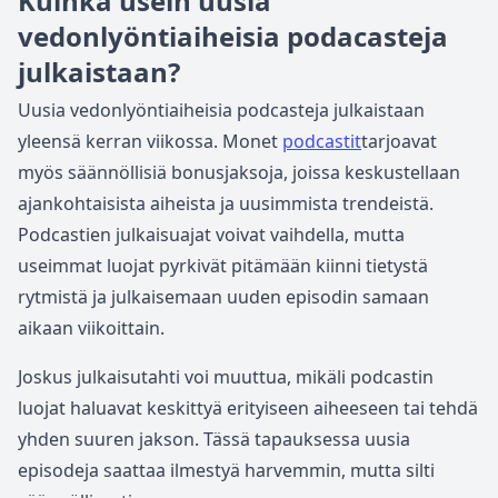
Kuinka usein uusia
vedonlyöntiaiheisia podacasteja
julkaistaan?
Uusia vedonlyöntiaiheisia podcasteja julkaistaan
yleensä kerran viikossa. Monet
podcastit
tarjoavat
myös säännöllisiä bonusjaksoja, joissa keskustellaan
ajankohtaisista aiheista ja uusimmista trendeistä.
Podcastien julkaisuajat voivat vaihdella, mutta
useimmat luojat pyrkivät pitämään kiinni tietystä
rytmistä ja julkaisemaan uuden episodin samaan
aikaan viikoittain.
Joskus julkaisutahti voi muuttua, mikäli podcastin
luojat haluavat keskittyä erityiseen aiheeseen tai tehdä
yhden suuren jakson. Tässä tapauksessa uusia
episodeja saattaa ilmestyä harvemmin, mutta silti