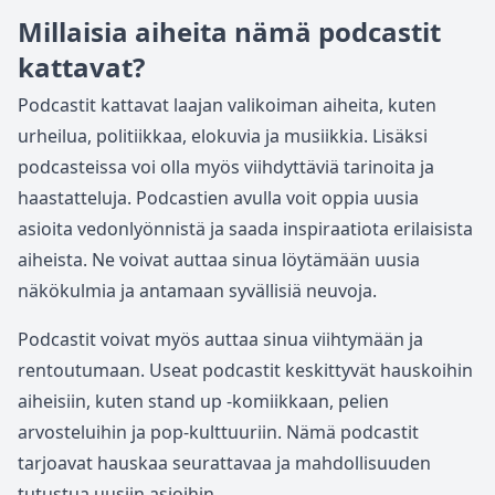
Millaisia aiheita nämä podcastit
kattavat?
Podcastit kattavat laajan valikoiman aiheita, kuten
urheilua, politiikkaa, elokuvia ja musiikkia. Lisäksi
podcasteissa voi olla myös viihdyttäviä tarinoita ja
haastatteluja. Podcastien avulla voit oppia uusia
asioita vedonlyönnistä ja saada inspiraatiota erilaisista
aiheista. Ne voivat auttaa sinua löytämään uusia
näkökulmia ja antamaan syvällisiä neuvoja.
Podcastit voivat myös auttaa sinua viihtymään ja
rentoutumaan. Useat podcastit keskittyvät hauskoihin
aiheisiin, kuten stand up -komiikkaan, pelien
arvosteluihin ja pop-kulttuuriin. Nämä podcastit
tarjoavat hauskaa seurattavaa ja mahdollisuuden
tutustua uusiin asioihin.