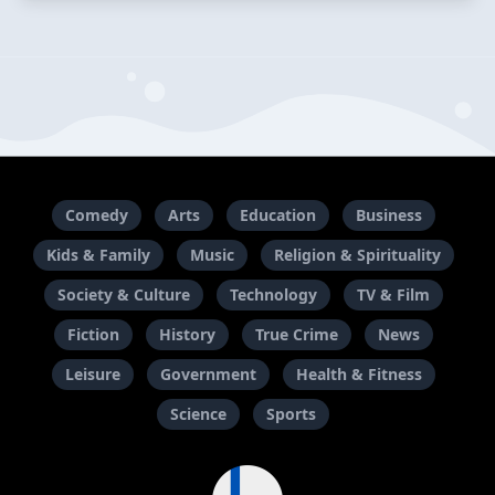
Comedy
Arts
Education
Business
Kids & Family
Music
Religion & Spirituality
Society & Culture
Technology
TV & Film
Fiction
History
True Crime
News
Leisure
Government
Health & Fitness
Science
Sports