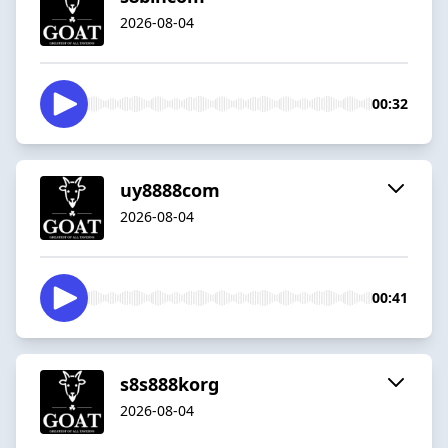
2026-08-04
00:32
uy8888com
2026-08-04
00:41
s8s888korg
2026-08-04