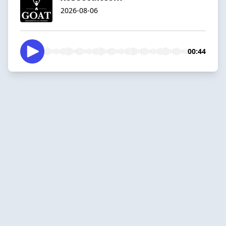
2026-08-06
00:44