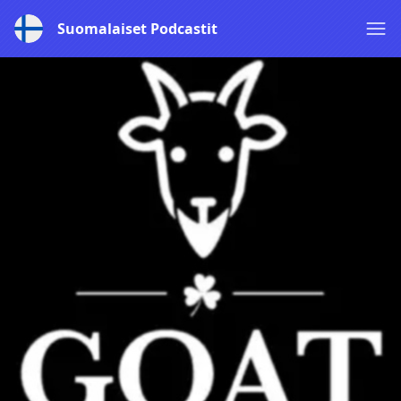
Suomalaiset Podcastit