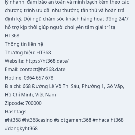
lý nhanh, đảm bảo an toàn và minh bạch kèm theo các
chương trình ưu đãi như thưởng tân thủ và hoàn trả
định kỳ. Đội ngũ chăm sóc khách hàng hoạt động 24/7
hỗ trợ kịp thời giúp người chơi yên tâm giải trí tại
HT368.
Thông tin liên hệ
Thương hiệu: HT368
Website:
https://ht368.date/
Email:
contact@ht368.date
Hotline: 0364 657 678
Địa chỉ: 668 Đường Lê Võ Thị Sáu, Phường 1, Gò Vấp,
Hồ Chí Minh, Việt Nam
Zipcode: 700000
Hashtags
#ht368 #ht368casino #slotgameht368 #nhacaiht368
#dangkyht368