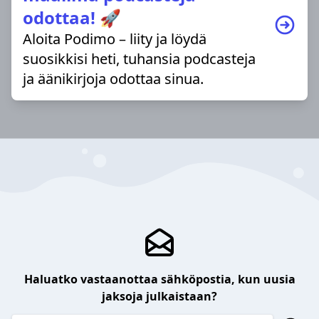
odottaa! 🚀
Aloita Podimo – liity ja löydä
suosikkisi heti, tuhansia podcasteja
ja äänikirjoja odottaa sinua.
Haluatko vastaanottaa sähköpostia, kun uusia
jaksoja julkaistaan?