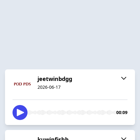
jeetwinbdgg
2026-06-17
00:09
kuwinfishh