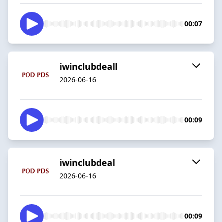
00:07
iwinclubdeall
2026-06-16
00:09
iwinclubdeal
2026-06-16
00:09