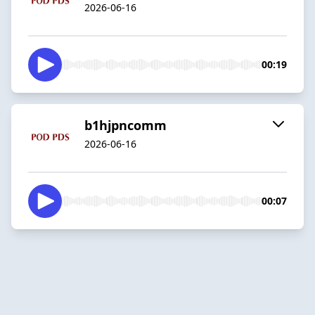
2026-06-16
00:19
b1hjpncomm
2026-06-16
00:07