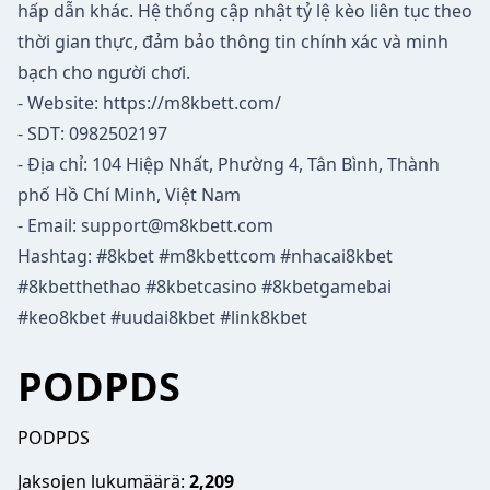
hấp dẫn khác. Hệ thống cập nhật tỷ lệ kèo liên tục theo
thời gian thực, đảm bảo thông tin chính xác và minh
bạch cho người chơi.
- Website:
⁠https://m8kbett.com/⁠
- SDT: 0982502197
- Địa chỉ: 104 Hiệp Nhất, Phường 4, Tân Bình, Thành
phố Hồ Chí Minh, Việt Nam
- Email:
support@m8kbett.com
Hashtag: #8kbet #m8kbettcom #nhacai8kbet
#8kbetthethao #8kbetcasino #8kbetgamebai
#keo8kbet #uudai8kbet #link8kbet
PODPDS
PODPDS
Jaksojen lukumäärä:
2,209