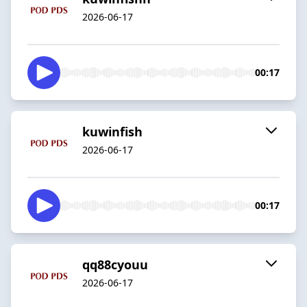
2026-06-17
00:17
kuwinfish
2026-06-17
00:17
qq88cyouu
2026-06-17