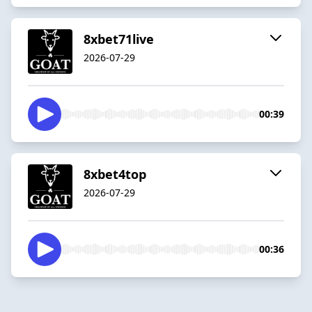
8xbet71live
2026-07-29
00:39
8xbet4top
2026-07-29
00:36