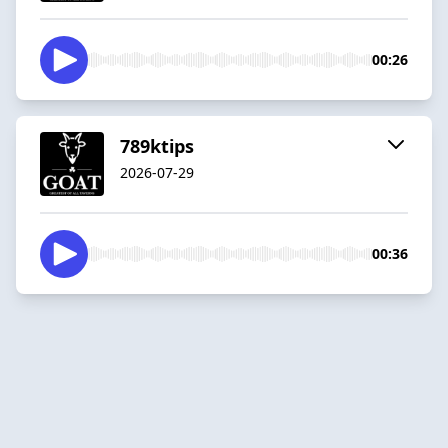
00:26
789ktips
2026-07-29
00:36