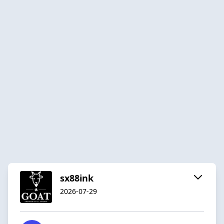
sx88ink
2026-07-29