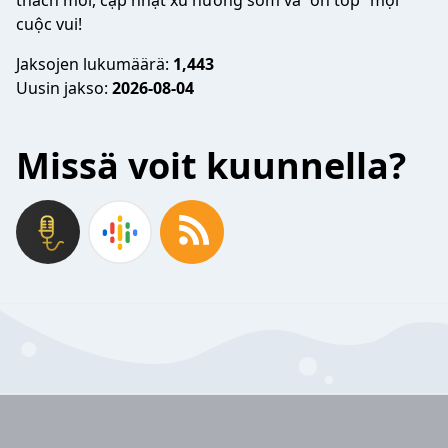
thách mới, cập nhật xu hướng sớm và “on top” mọi
cuộc vui!
Jaksojen lukumäärä:
1,443
Uusin jakso:
2026-08-04
Missä voit kuunnella?