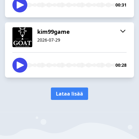
00:31
kim99game
2026-07-29
00:28
Lataa lisää