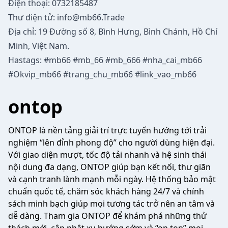
Điện thoại: 0732185487
Thư điện tử:
info@mb66.Trade
Địa chỉ: 19 Đường số 8, Bình Hưng, Bình Chánh, Hồ Chí
Minh, Việt Nam.
Hastags: #mb66 #mb_66 #mb_666 #nha_cai_mb66
#Okvip_mb66 #trang_chu_mb66 #link_vao_mb66
ontop
ONTOP là nền tảng giải trí trực tuyến hướng tới trải
nghiệm “lên đỉnh phong độ” cho người dùng hiện đại.
Với giao diện mượt, tốc độ tải nhanh và hệ sinh thái
nội dung đa dạng, ONTOP giúp bạn kết nối, thư giãn
và cạnh tranh lành mạnh mỗi ngày. Hệ thống bảo mật
chuẩn quốc tế, chăm sóc khách hàng 24/7 và chính
sách minh bạch giúp mọi tương tác trở nên an tâm và
dễ dàng. Tham gia ONTOP để khám phá những thử