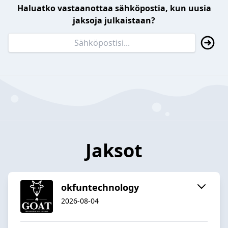
Haluatko vastaanottaa sähköpostia, kun uusia
jaksoja julkaistaan?
Jaksot
okfuntechnology
2026-08-04