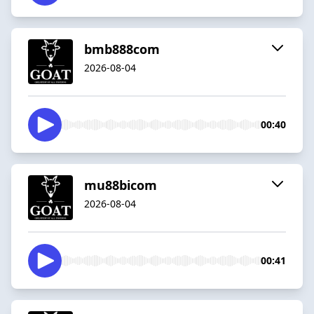
bmb888com
2026-08-04
00:40
mu88bicom
2026-08-04
00:41