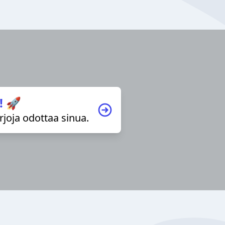
! 🚀
irjoja odottaa sinua.