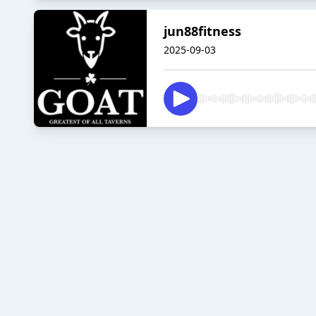
jun88fitness
2025-09-03