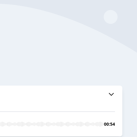
00:54