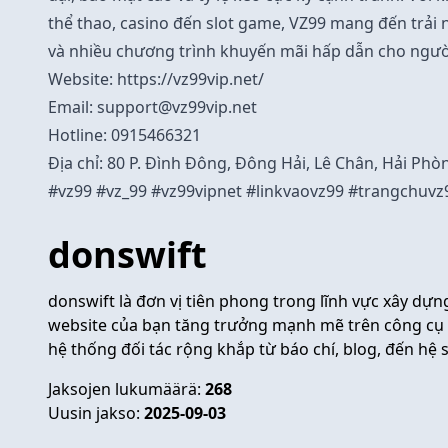
thể thao, casino đến slot game, VZ99 mang đến trải n
và nhiều chương trình khuyến mãi hấp dẫn cho người
Website:
https://vz99vip.net/
Email:
support@vz99vip.net
Hotline: 0915466321
Địa chỉ: 80 P. Đình Đông, Đông Hải, Lê Chân, Hải Phò
#vz99 #vz_99 #vz99vipnet #linkvaovz99 #trangchuvz
donswift
donswift là đơn vị tiên phong trong lĩnh vực xây dựn
website của bạn tăng trưởng mạnh mẽ trên công cụ t
hệ thống đối tác rộng khắp từ báo chí, blog, đến hệ s
Jaksojen lukumäärä:
268
Uusin jakso:
2025-09-03