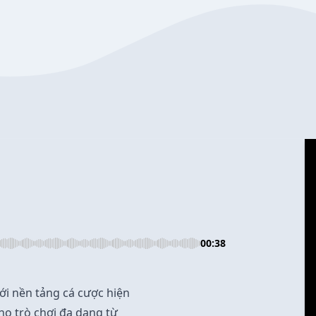
00:38
với nền tảng cá cược hiện
kho trò chơi đa dạng từ