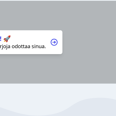
! 🚀
irjoja odottaa sinua.