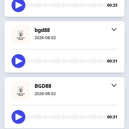
00:25
bgd88
2026-08-02
00:31
BGD88
2026-08-02
00:31