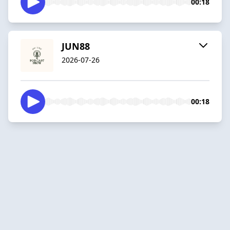
00:18
JUN88
2026-07-26
00:18