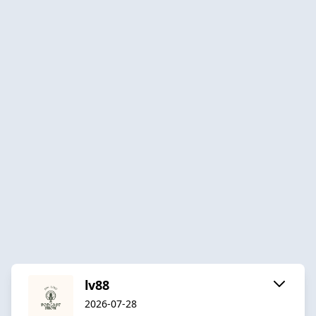
lv88
2026-07-28