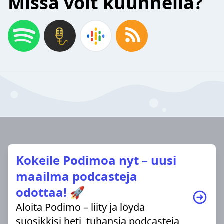
Missä voit kuunnella?
Kokeile Podimoa nyt – uusi
maailma podcasteja
odottaa! 🚀
Aloita Podimo – liity ja löydä
suosikkisi heti, tuhansia podcasteja