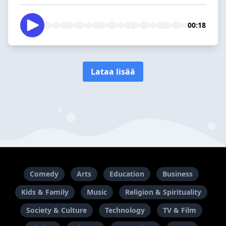
00:18
Lataa lisää
Comedy
Arts
Education
Business
Kids & Family
Music
Religion & Spirituality
Society & Culture
Technology
TV & Film