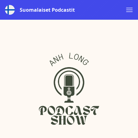
Suomalaiset Podcastit