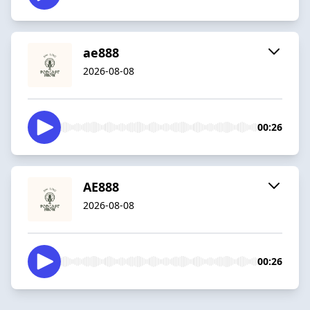
ae888
2026-08-08
00:26
AE888
2026-08-08
00:26