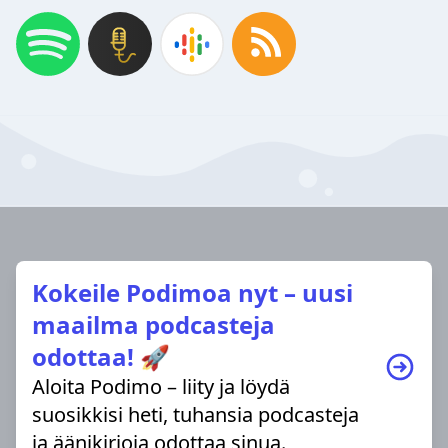
Kokeile Podimoa nyt – uusi
maailma podcasteja
odottaa! 🚀
Aloita Podimo – liity ja löydä
suosikkisi heti, tuhansia podcasteja
ja äänikirjoja odottaa sinua.