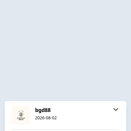
bgd88
2026-08-02