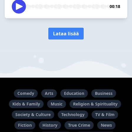
00:18
Lataa lisää
Comedy
Arts
Education
Business
Kids & Family
Music
Religion & Spirituality
Society & Culture
Technology
TV & Film
Fiction
History
True Crime
News