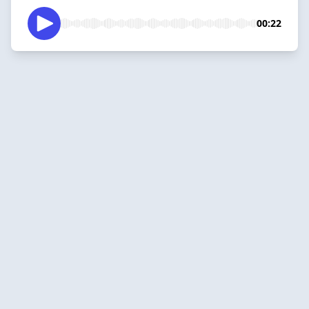
00:22