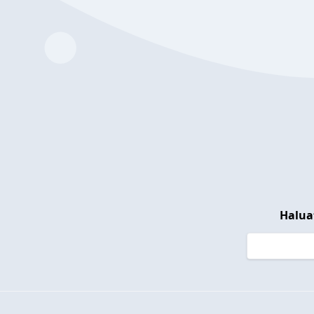
Halua