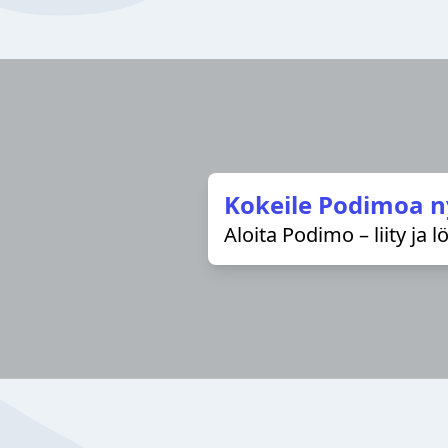
Kokeile Podimoa n
Aloita Podimo – liity ja 