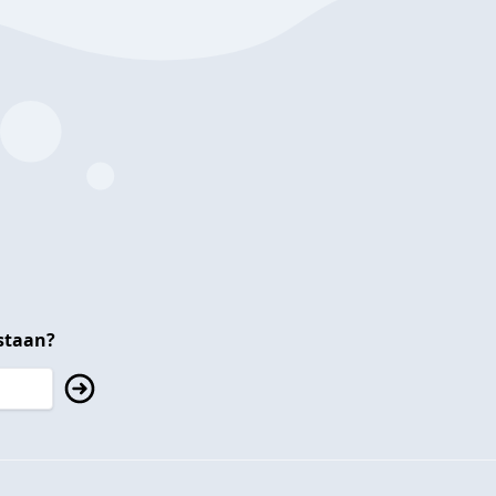
staan?