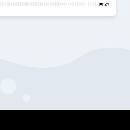
00:21