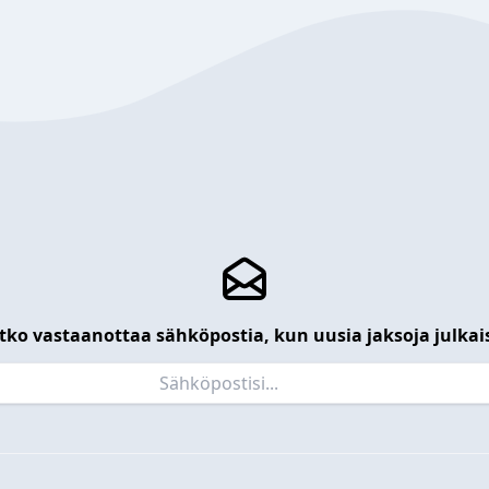
tko vastaanottaa sähköpostia, kun uusia jaksoja julkai