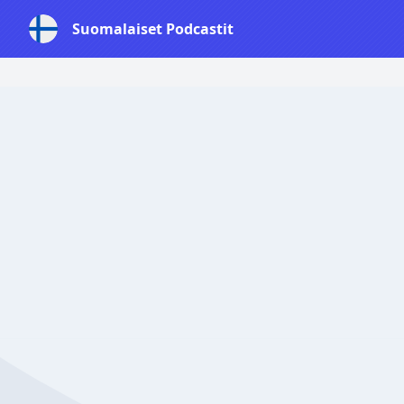
Suomalaiset Podcastit