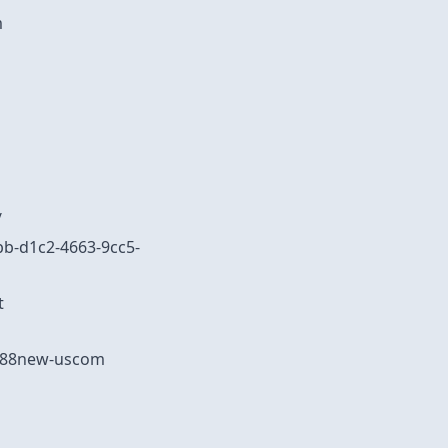
m
/
bb-d1c2-4663-9cc5-
t
/888new-uscom