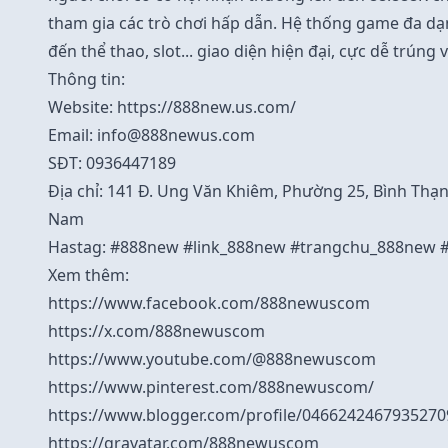
tham gia các trò chơi hấp dẫn. Hệ thống game đa dạ
đến thể thao, slot... giao diện hiện đại, cực dễ trúng 
Thông tin:
Website:
https://888new.us.com/
Email:
info@888newus.com
SĐT: 0936447189
Địa chỉ: 141 Đ. Ung Văn Khiêm, Phường 25, Bình Thạn
Nam
Hastag: #888new #link_888new #trangchu_888new
Xem thêm:
https://www.facebook.com/888newuscom
https://x.com/888newuscom
https://www.youtube.com/@888newuscom
https://www.pinterest.com/888newuscom/
https://www.blogger.com/profile/046624246793527
https://gravatar.com/888newuscom