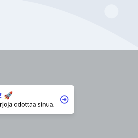
! 🚀
irjoja odottaa sinua.