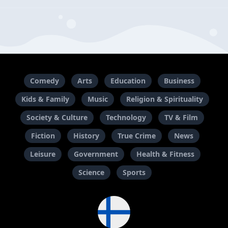
Comedy
Arts
Education
Business
Kids & Family
Music
Religion & Spirituality
Society & Culture
Technology
TV & Film
Fiction
History
True Crime
News
Leisure
Government
Health & Fitness
Science
Sports