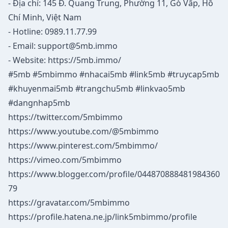
- Địa chỉ: 145 Đ. Quang Trung, Phường 11, Gò Vấp, Hồ
Chí Minh, Việt Nam
- Hotline: 0989.11.77.99
- Email:
support@5mb.immo
- Website:
https://5mb.immo/
#5mb #5mbimmo #nhacai5mb #link5mb #truycap5mb
#khuyenmai5mb #trangchu5mb #linkvao5mb
#dangnhap5mb
https://twitter.com/5mbimmo
https://www.youtube.com/@5mbimmo
https://www.pinterest.com/5mbimmo/
https://vimeo.com/5mbimmo
https://www.blogger.com/profile/044870888481984360
79
https://gravatar.com/5mbimmo
https://profile.hatena.ne.jp/link5mbimmo/profile